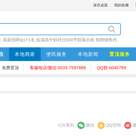
保存桌面
我的收藏
：
高薪招聘会计1名
临淄高中斜对过600平院落出租
招聘销售内
售员10名
招聘内勤
泽昌医药招聘
租
本地商家
便民服务
本地新闻
置顶服务
免费置顶
客服电话/微信:0533-7597888
QQ群:6046789
分享到
微信
QQ空间