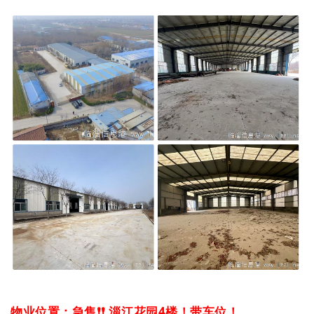
物业位置：急售❗️❗️ 淄江花园4楼！带车位！