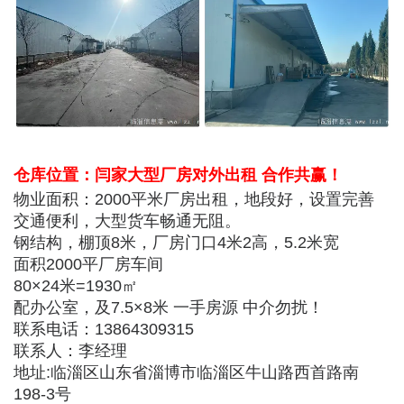
仓库位置：闫家大型厂房对外出租 合作共赢！
物业面积：2000平米厂房出租，地段好，设置完善
交通便利，大型货车畅通无阻。
钢结构，棚顶8米，厂房门口4米2高，5.2米宽
面积2000平厂房车间
80×24米=1930㎡
配办公室，及7.5×8米 一手房源 中介勿扰！
联系电话：13864309315
联系人：李经理
地址:临淄区山东省淄博市临淄区牛山路西首路南
198-3号