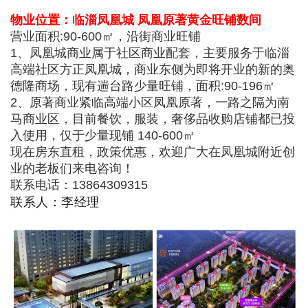
物业位置：临淄凤凰城 凤凰原著黄金旺铺数间
营业面积:90-600㎡，沿街商业旺铺
1、凤凰城商业属于社区商业配套，主要服务于临淄
高端社区方正凤凰城，商业东侧为即将开业的新的奥
德隆商场，现有遄台路少量旺铺，面积:90-196㎡
2、原著商业紧临高端小区凤凰原著，一路之隔为南
马商业区，目前餐饮，服装，奢侈品收购店铺都已投
入使用，仅于少量现铺 140-600㎡
现在房东直租，政策优惠，欢迎广大在凤凰城附近创
业的老板们来电咨询！
联系电话：13864309315
联系人：李经理